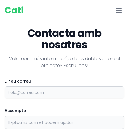
Cati
Obri
Contacta amb
nosatres
Vols rebre més informació, o tens dubtes sobre el
projecte? Escriu-nos!
El teu correu
Assumpte